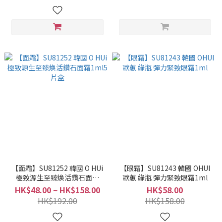
【面霜】SU81252 韓國 O HUi
【眼霜】SU81243 韓國 OHUI
極致源生至臻煥活鑽石面霜
歐蕙 綠瓶 彈力緊致眼霜1ml
1ml5片盒
HK$48.00 ~ HK$158.00
HK$58.00
HK$192.00
HK$158.00