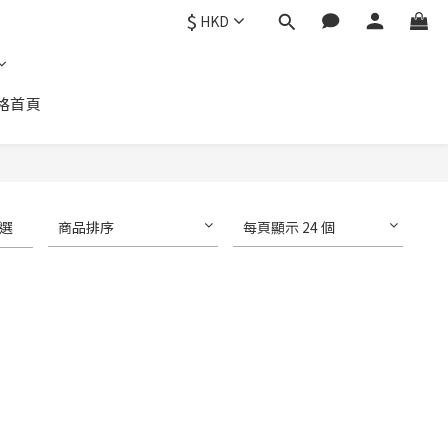
$
HKD
格首頁
選
商品排序
每頁顯示 24 個