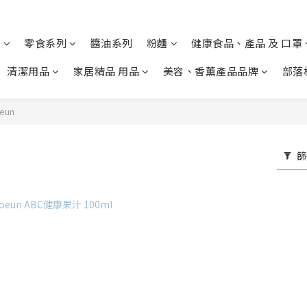
列
零食系列
醬油系列
粉麵
健康食品、產品 及 口罩
清潔用品
家居精品 用品
美容、香薰產品品牌
部落
eun
篩
N