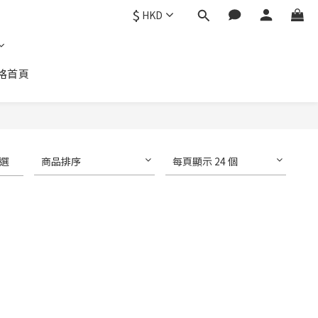
$
HKD
格首頁
選
商品排序
每頁顯示 24 個