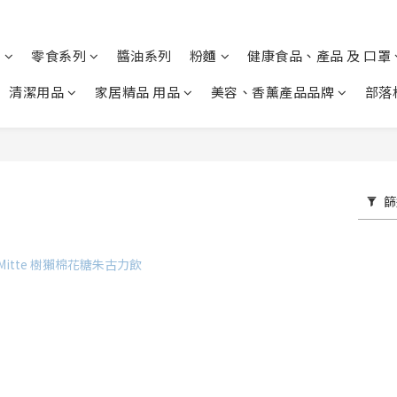
列
零食系列
醬油系列
粉麵
健康食品、產品 及 口罩
清潔用品
家居精品 用品
美容、香薰產品品牌
部落
篩