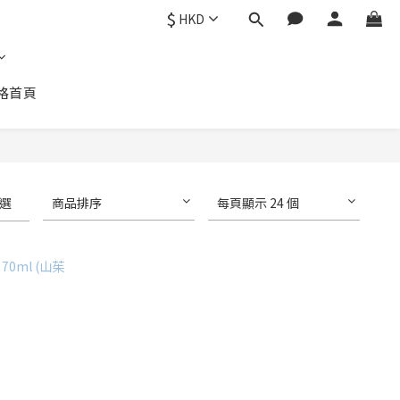
$
HKD
格首頁
選
商品排序
每頁顯示 24 個