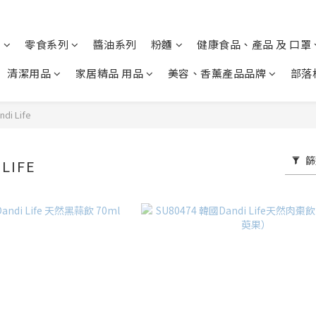
列
零食系列
醬油系列
粉麵
健康食品、產品 及 口罩
清潔用品
家居精品 用品
美容、香薰產品品牌
部落
di Life
篩
LIFE