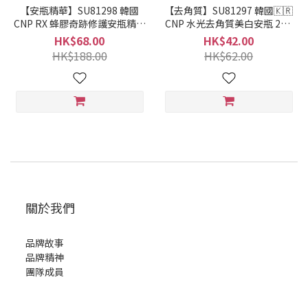
【安瓶精華】SU81298 韓國
【去角質】SU81297 韓國🇰🇷
CNP RX 蜂膠奇跡修護安瓶精華
CNP 水光去角質美白安瓶 2ml
液 1ml *50片
* 6片
HK$68.00
HK$42.00
HK$188.00
HK$62.00
關於我們
品牌故事
品牌精神
團隊成員