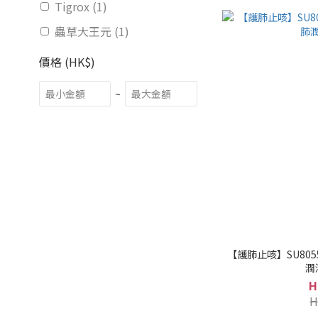
Tigrox (1)
蟲草大王元 (1)
價格 (HK$)
~
【護肺止咳】SU80553 Prime S Tigmax 
潤
H
H