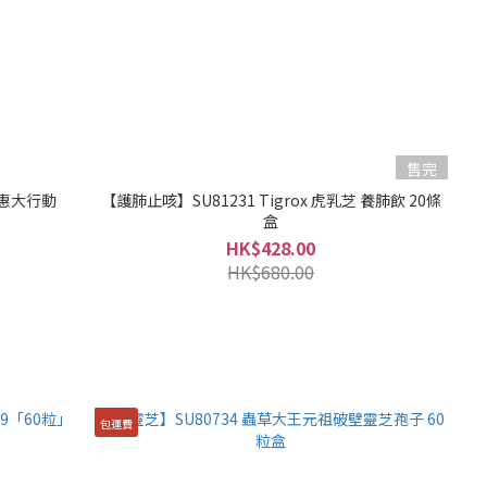
售完
蟲草大王 優惠大行動
【護肺止咳】SU81231 Tigrox 虎乳芝 養肺飲 20條
盒
HK$428.00
HK$680.00
包運費