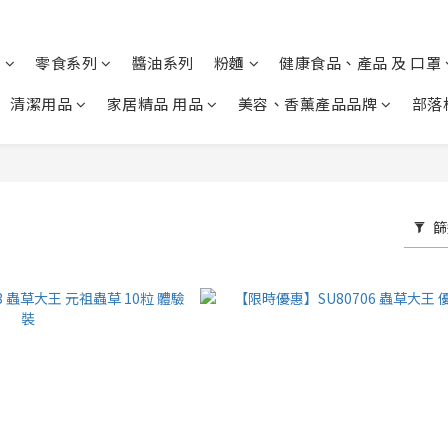
列
零食系列
醬油系列
粉麵
健康食品、產品 及 口罩
清潔用品
家居精品 用品
美容、香薰產品品牌
部落
篩