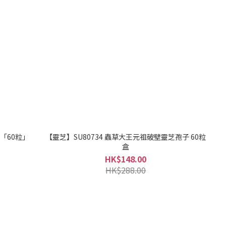
9「60粒」
【靈芝】SU80734 蟲草大王元祖破壁靈芝孢子 60粒
盒
HK$148.00
HK$288.00