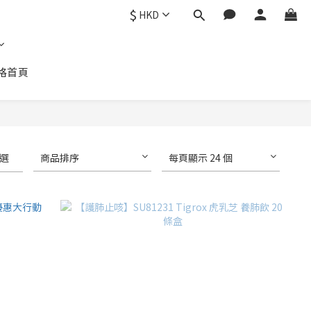
$
HKD
格首頁
選
商品排序
每頁顯示 24 個