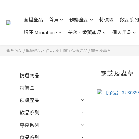
直播產品
首頁
預購產品
特價區
飲品系
版仔 Miniature
美容、香薰產品
個人用品
全部商品
/
健康食品、產品 及 口罩
/
保健產品
/
靈芝及蟲草
靈芝及蟲草
精選商品
特價區
預購產品
飲品系列
零食系列
食品系列