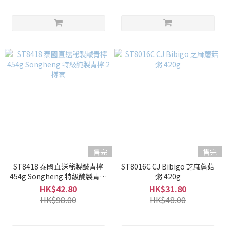
售完
售完
ST8418 泰國直送秘製鹹青檸
ST8016C CJ Bibigo 芝麻蘑菇
454g Songheng 特級醃製青檸
粥 420g
2樽套
HK$42.80
HK$31.80
HK$98.00
HK$48.00