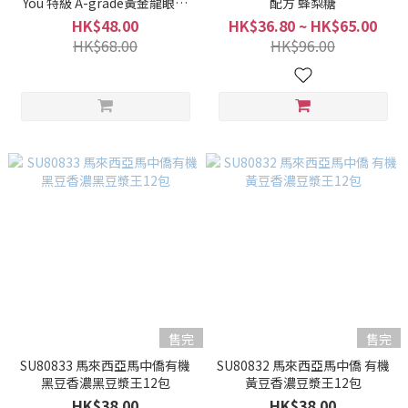
You 特級 A-grade黃金龍眼肉
配方 蜂梨糖
乾 200g
HK$48.00
HK$36.80 ~ HK$65.00
HK$68.00
HK$96.00
售完
售完
SU80833 馬來西亞馬中僑有機
SU80832 馬來西亞馬中僑 有機
黑豆香濃黑豆漿王12包
黃豆香濃豆漿王12包
HK$38.00
HK$38.00