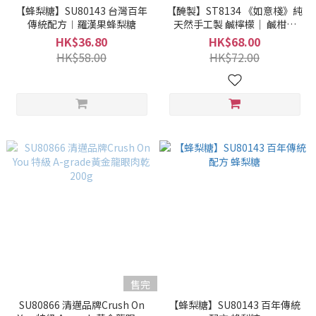
【蜂梨糖】SU80143 台灣百年
【醃製】ST8134 《如意棧》純
傳統配方︱羅漢果蜂梨糖
天然手工製 鹹檸檬｜ 鹹柑桔
500g
HK$36.80
HK$68.00
HK$58.00
HK$72.00
售完
SU80866 清邁品牌Crush On
【蜂梨糖】SU80143 百年傳統