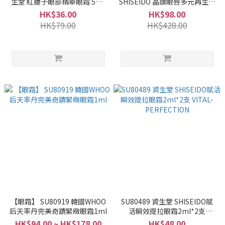
生堂 紅腰子眼部精華眼霜 5ML
SHISEIDO 晶鑽眼唇多元再生乳
(1套2支)
霜
HK$36.00
HK$98.00
HK$79.00
HK$428.00
【眼霜】 SU80919 韓國WHOO
SU80489 資生堂 SHISEIDO賦
后天率丹完美奇蹟緊緻眼霜1ml
活瞬效提拉眼霜2ml*2支
VITAL-PERFECTION
HK$94.00 ~ HK$178.00
HK$48.00