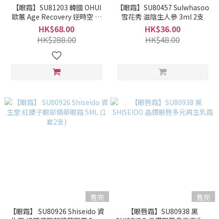
【眼霜】SU81203 韓國 OHUI
【眼霜】SU80457 Sulwhasoo
歐蕙 Age Recovery 逆時空 抗
雪花秀 滋陰生人參 3ml 2支
老眼霜 1ml *60片
HK$68.00
HK$36.00
HK$288.00
HK$48.00
售完
售完
【眼霜】 SU80926 Shiseido 資
【眼唇霜】SU80938 黑