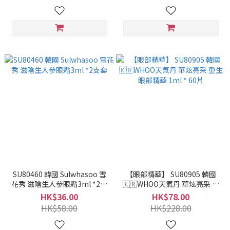
SU80460 韓國 Sulwhasoo 雪
【眼部精華】 SU80905 韓國
花秀 滋陰生人參眼霜3ml *2支
🇰🇷WHOO天氣丹 華炫亮采 重
套
生眼部精華 1ml * 60片
HK$36.00
HK$78.00
HK$58.00
HK$228.00