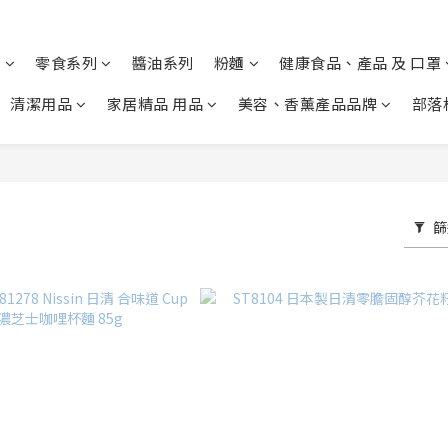
列
零食系列
醬油系列
粉麵
健康食品、產品 及 口罩
清潔用品
家居精品 用品
美容、香薰產品品牌
部落
篩