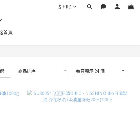
$
HKD
格首頁
選
商品排序
每頁顯示 24 個