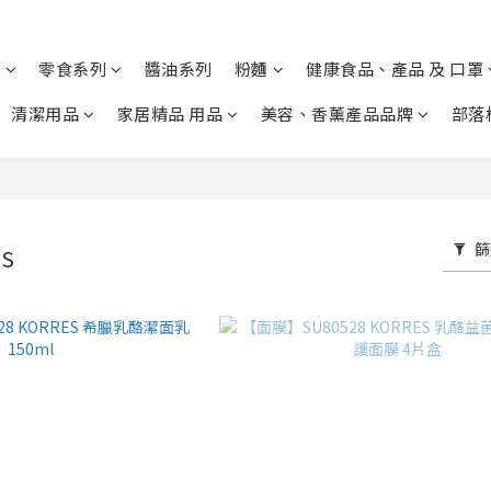
列
零食系列
醬油系列
粉麵
健康食品、產品 及 口罩
清潔用品
家居精品 用品
美容、香薰產品品牌
部落
篩
S