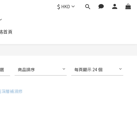
$
HKD
格首頁
選
商品排序
每頁顯示 24 個