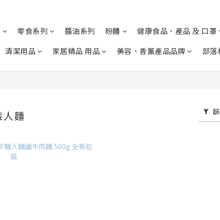
列
零食系列
醬油系列
粉麵
健康食品、產品 及 口罩
清潔用品
家居精品 用品
美容、香薰產品品牌
部落
篩
職人麵