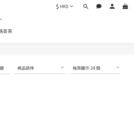
$
HKD
格首頁
選
商品排序
每頁顯示 24 個