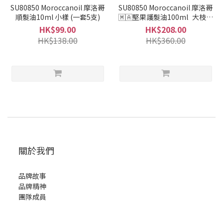
SU80850 Moroccanoil 摩洛哥
SU80850 Moroccanoil 摩洛哥
順髮油10ml 小樣 (一套5支)
🇲🇦堅果護髮油100ml 大枝裝
連泵
HK$99.00
HK$208.00
HK$138.00
HK$360.00
關於我們
品牌故事
品牌精神
團隊成員