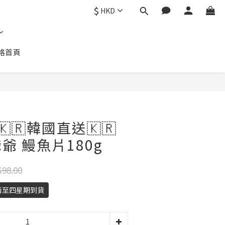
$
HKD
格首頁
立即購買
 🇰🇷韓國直送🇰🇷
爺 鰻魚片180g
98.00
兩至四星期到貨