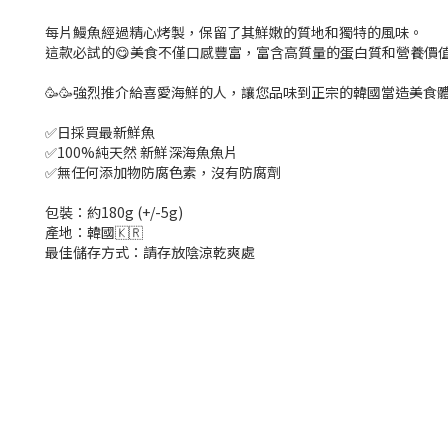
每片鰻魚經過精心烤製，保留了其鮮嫩的質地和獨特的風味。
這款必試的😋美食不僅口感豐富，富含高質量的蛋白質和營養價
🥳🥳強烈推介給喜愛海鮮的人，讓您品味到正宗的韓國當造美食
✅日採買最新鮮魚
✅100%純天然 新鮮深海魚魚片
✅無任何添加物防腐色素，沒有防腐劑
包裝：約180g (+/-5g)
產地：韓國🇰🇷
最佳儲存方式：請存放陰涼乾爽處