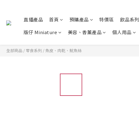
直播產品
首頁
預購產品
特價區
飲品系
版仔 Miniature
美容、香薰產品
個人用品
全部商品
/
零食系列
/
魚皮、肉乾、魷魚絲