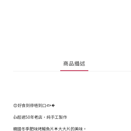
商品描述
😍好食到停唔到口🐟🐠
👍超過50年老店，純手工製作
韓國冬季肥味烤鰻魚片🌟大大片的美味。