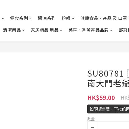
列
零食系列
醬油系列
粉麵
健康食品、產品 及 口罩
清潔用品
家居精品 用品
美容、香薰產品品牌
部落
SU80781
南大門老爺
HK$59.00
HK$
如現貨售罄，下批約
數量