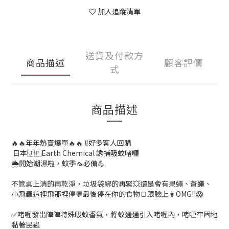
加入追蹤清單
送貨及付款方
商品描述
顧客評價
式
商品描述
🔥🔥年年熱賣爆單🔥🔥 #好多客人回購
日本🇯🇵Earth Chemical 誘捕吸蚊啫喱
🌦開始潮濕啦，蚊季🦟必備💪
不管桌上清的再乾淨，垃圾袋綁的再緊💥還是會有果蠅、蒼蠅、
小飛蟲這裡飛那裡停💬最後停在你的食物🍞跟臉上👩OMG!!😱
✅啫喱發出陣陣特殊吸蚊香氣，將蚊通通引入啫喱內，啫喱牢固地
黏著昆蟲