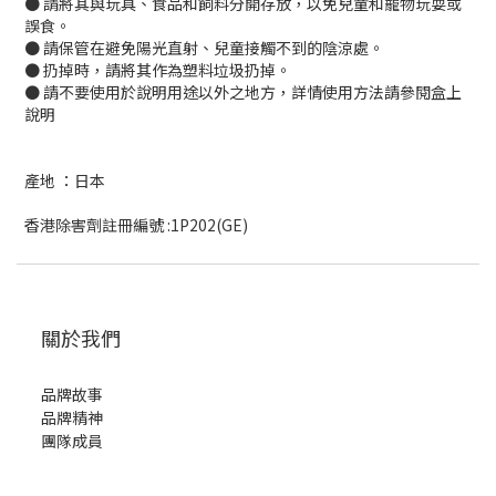
● 請將其與玩具、食品和飼料分開存放，以免兒童和寵物玩耍或
誤食。
● 請保管在避免陽光直射、兒童接觸不到的陰涼處。
● 扔掉時，請將其作為塑料垃圾扔掉。
● 請不要使用於說明用途以外之地方，詳情使用方法請參閱盒上
說明
產地 ：日本
香港除害劑註冊編號 :1P202(GE)
關於我們
品牌故事
品牌精神
團隊成員