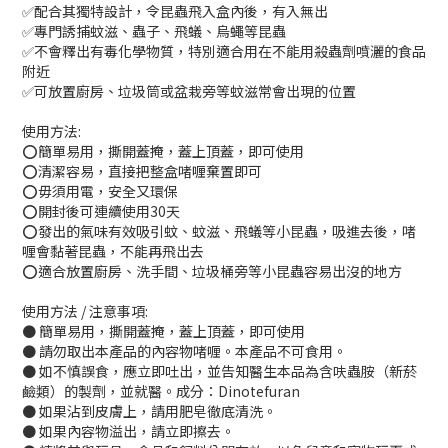
✅配合其獨特設計，令昆蟲飛入盒內後，有入無出
✅專門誘捕蚊滋、蟲子、飛蟻、烏蠅等昆蟲
✅不會釋出有毒化學物質，特別適合用在不能用殺蟲劑噴灑的食品
附近
✅可放置廚房、垃圾筒或盆栽旁等蚊滋常會出現的位置
使用方法:
⭕簡單易用，撕開蓋掩，蓋上頂蓋，即可使用
⭕清潔容易，直接把整盒啫喱棄置即可
⭕毋須用電，安全又環保
⭕開封後可連續使用30天
⭕發出的氣味有效吸引蚊、蚊滋、飛蟻等小昆蟲，吸進去後，啫
喱會黏著昆蟲，不能再飛出去
⭕適合放置廚房、洗手間、垃圾桶旁等小昆蟲容易出沒的地方
使用方法 / 注意事項:
● 簡單易用，撕開蓋掩，蓋上頂蓋，即可使用
● 請勿取出本產品的內容物啫喱。本產品不可食用。
● 如不慎誤食，應立即吐出，並告知醫生本品為含呋蟲胺（新菸
鹼類）的製劑，並就醫。成分：Dinotefuran
● 如果沾到皮膚上，請用肥皂徹底清洗。
● 如果內容物溢出，請立即擦去。