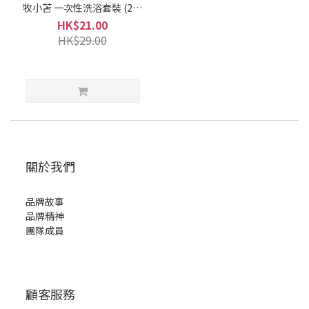
牧小苫 一次性洗浴套裝 (2條
毛巾+1條浴巾）
HK$21.00
HK$29.00
關於我們
品牌故事
品牌精神
團隊成員
顧客服務