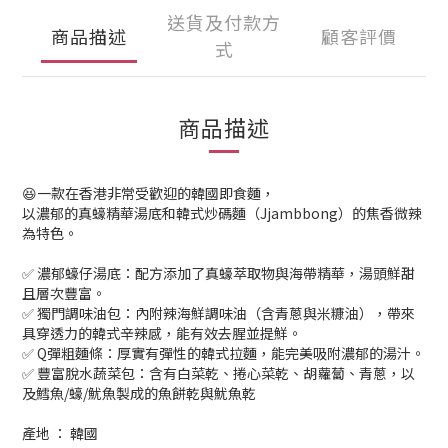
送貨及付款方
商品描述
顧客評價
式
商品描述
😆一款在香港非常受歡迎的韓國即食麵，
以濃郁的真蠔精華湯底和韓式炒碼麵（Jjambbong）的焦香微辣
為特色。
✅ 濃郁蠔仔湯底：配方添加了真蠔萃取物與海帶精華，湯頭鮮甜
且層次豐富。
✅ 獨門調味油包：內附辣海鮮調味油（含青蔥與米糠油），帶來
具穿透力的韓式辛辣感，能有效去腥並提鮮。
✅ Q彈粗麵條：厚實有彈性的韓式拉麵，能完美吸附濃郁的湯汁。
✅ 豐富脫水蔬菜包：含有白菜乾、捲心菜乾、胡蘿蔔、青蔥，以
及鱈魚/蠔/魷魚製成的魚餅乾與魷魚乾
產地 ： 韓國