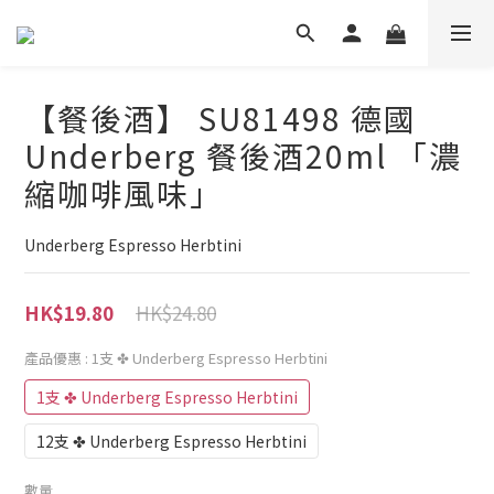
【餐後酒】 SU81498 德國
Underberg 餐後酒20ml 「濃
縮咖啡風味」
Underberg Espresso Herbtini
HK$24.80
HK$19.80
產品優惠
: 1支 ✤ Underberg Espresso Herbtini
1支 ✤ Underberg Espresso Herbtini
12支 ✤ Underberg Espresso Herbtini
數量