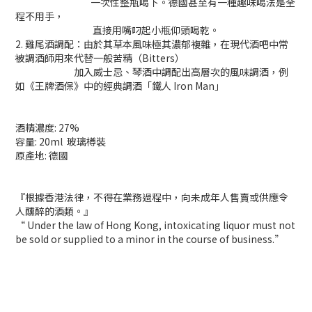
一次性整瓶喝下。德國甚至有一種趣味喝法是全
程不用手，
直接用嘴叼起小瓶仰頭喝乾。
2. 雞尾酒調配：由於其草本風味極其濃郁複雜，在現代酒吧中常
被調酒師用來代替一般苦精（Bitters）
加入威士忌、琴酒中調配出高層次的風味調酒，例
如《王牌酒保》中的經典調酒「鐵人 Iron Man」
酒精濃度: 27%
容量: 20ml 玻璃樽裝
原產地: 德國
『根據香港法律，不得在業務過程中，向未成年人售賣或供應令
人醺醉的酒類。』
“ Under the law of Hong Kong, intoxicating liquor must not
be sold or supplied to a minor in the course of business.”