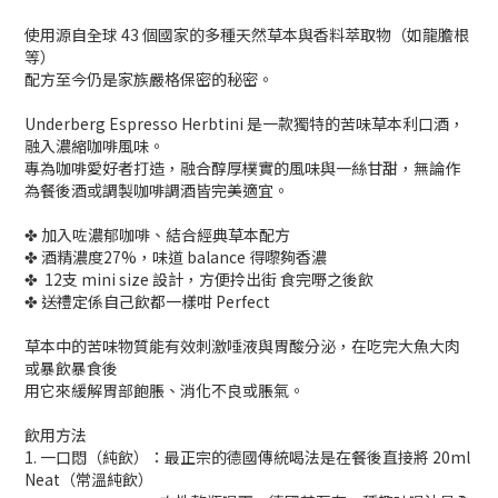
使用源自全球 43 個國家的多種天然草本與香料萃取物（如龍膽根
等）
配方至今仍是家族嚴格保密的秘密。
Underberg Espresso Herbtini 是一款獨特的苦味草本利口酒，
融入濃縮咖啡風味。
專為咖啡愛好者打造，融合醇厚樸實的風味與一絲甘甜，無論作
為餐後酒或調製咖啡調酒皆完美適宜。
✤ 加入咗濃郁咖啡、結合經典草本配方
✤ 酒精濃度27%，味道 balance 得嚟夠香濃
✤ 12支 mini size 設計，方便拎出街 食完嘢之後飲
✤ 送禮定係自己飲都一樣咁 Perfect
草本中的苦味物質能有效刺激唾液與胃酸分泌，在吃完大魚大肉
或暴飲暴食後
用它來緩解胃部飽脹、消化不良或脹氣。
飲用方法
1. 一口悶（純飲）：最正宗的德國傳統喝法是在餐後直接將 20ml
Neat（常溫純飲）