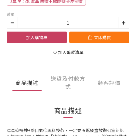
1盒 ✤ 32g 金盒 無糖木糖醇咖啡薄荷糖
數量
加入購物車
立即購買
加入追蹤清單
送貨及付款方
商品描述
顧客評價
式
商品描述
👏👏😎提神+除口氣🤢黑科技👍，一定要囤返幾盒放辦公室🦾🦾