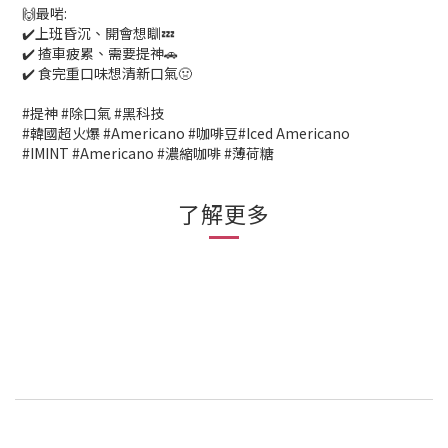
🙌最啱:
✔️上班昏沉、開會想瞓💤
✔️ 揸車疲累、需要提神🚗
✔️ 食完重口味想清新口氣🤢
#提神 #除口氣 #黑科技
#韓國超火爆 #Americano #咖啡豆#Iced Americano
#IMINT #Americano #濃縮咖啡 #薄荷糖
了解更多