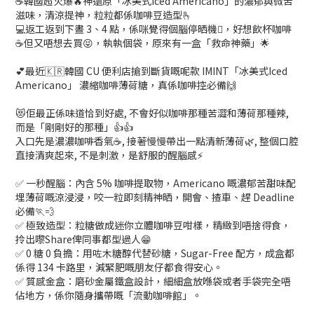
☕️韓國超火爆🔥神還原「冰美式Iced Americano」的濃郁與微苦
滋味，清涼提神，粒粒都係咖啡豆造型🫰
💻返工返到下晝 3、4 點，係咪覺得個腦停晒機🫩，好想飲杯咖啡
☕️但又唔想去買😝，執執個袋，原來有一盒「救命神藥」🌟
💕最近🇰🇷韓國 CU 便利店搶到斷貨嘅呢款 IMINT「冰美式Iced
Americano」 濃縮咖啡薄荷糖，真係咖啡控必備🙌
😻佢最正係味道恰到好處, 不會好似咖啡那種苦澀和薄荷那種辣,
而是「剛剛好的那種」👍👍
入口先是濃濃咖啡香氣☕, 接著慢慢帶出一點清新薄荷🌿, 整個口腔
直接清爽起來, 不是刺激，是舒服的醒腦感⚡
✅ 一秒醒腦：內含 5% 咖啡提取物，Americano 嘅濃郁苦甜味配
埋薄荷嘅涼浸浸，咬一粒即刻精神晒，開會、揸車、趕 Deadline
必備🏃💨
✅ 極致造型：粒糖做成迷你立體咖啡豆咁樣，精緻到唔捨得食，
拎出嚟Share俾同事都型過人😁
✅ 0 糖 0 負擔：用咗木糖醇代替砂糖，Sugar-Free 配方，成盒都
係得 134 卡路里，減緊肥嘅朋友仔都食得安心。
✅ 質感金盒：磨砂金屬鐵盒設計，細細盒放喺袋或者手袋完全唔
佔地方，係你隨身攜帶嘅「流動咖啡館」。