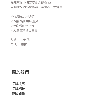
除咗啱做小朋友零食之餘👍 👍
用嚟做配酒小食🍻都一定係不二之選😻
✅香濃魷魚原味道
✅微鹹微甜 風味🈵分
✅至啱做配酒小食
✅人氣懷舊經典零食
包裝 ：12包條
產地 ： 泰國
關於我們
品牌故事
品牌精神
團隊成員