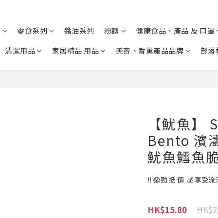
列
零食系列
醬油系列
粉麵
健康食品、產品 及 口罩
清潔用品
家居精品 用品
美容、香薰產品品牌
部落
【魷魚】 S
Bento 
魷魚鱈魚
‼️ 😱勁 抵 價  💰 
HK$2
HK$15.80