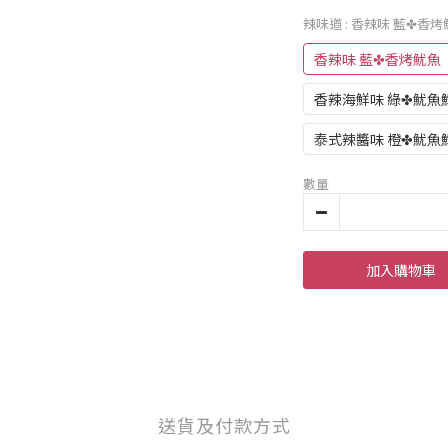
辣味道
: 香辣味 藍✤香
香辣味 藍✤香烤魷魚
香辣海鮮味 綠✤魷魚
泰式辣醬味 橙✤魷魚
數量
加入購物車
送貨及付款方式