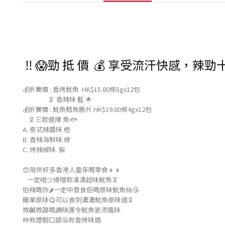
‼️
😱勁 抵 價 💰 享受流汗快感，辣勁十足
💰折實價 : 香烤魷魚 HK$15.80條5gx12包
🦑 香辣味 藍 🌟
💰折實價 : 魷魚鱈魚脆片 HK$19.80條4gx12包
🦑三款選擇 魚🐟
A. 泰式辣醬味 橙
B. 香辣海鮮味 綠
C. 烤辣椒味 紫
😍陪伴好多香港人童年嘅零食👦👧
一定唔少得哩款濱濤超味魷魚🦑
怕辣嘅你🌶️一定中意食佢嘅原味魷魚絲😘
簡單原味😋可以食到濃濃魷魚原味道🦑
微鹹微甜嘅調味🈵令魷魚更添風味
仲有煙韌口感🤤有香烤味道