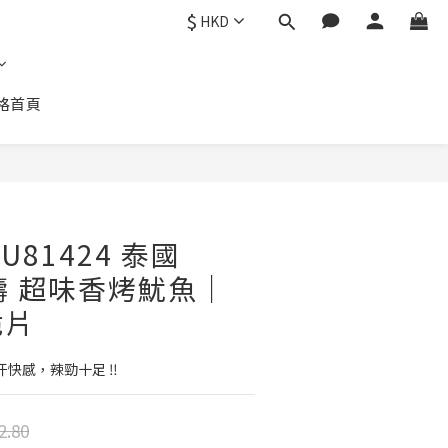
$
HKD
格首頁
立即購買
U81424 泰國
濱濤 超味香烤魷魚｜
脆片
享受流汗快感，辣勁十足 ‼️
2.80