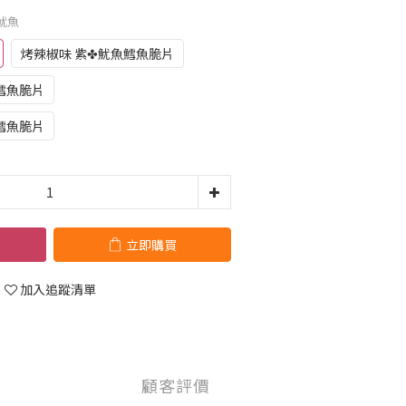
烤魷魚
烤辣椒味 紫✤魷魚鱈魚脆片
鱈魚脆片
鱈魚脆片
立即購買
加入追蹤清單
顧客評價