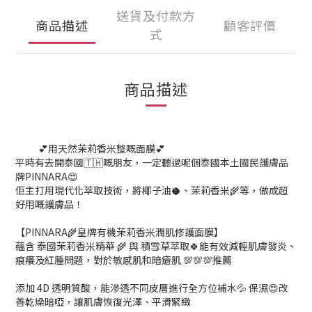
送貨及付款方
商品描述
顧客評價
式
商品描述
💕用天然茉莉香米整嘅面膜💕
平時有去開泰國🇹🇭嘅朋友，一定聽過呢個泰國本土國民護膚品
牌PINNARA😍
佢主打用現代化萃取技術，將椰子油🥥、茉莉香米🌾等，做成超
好用嘅護膚品！
【PINNARA🌾皇牌有機茉莉香米潤肌修護面膜】
蘊含 泰國茉莉香米精華 🌾 與 積雪草萃取🍀能有效減輕肌膚發炎、
痕癢及紅腫問題，對於敏感肌和暗瘡肌 💯💯💯推薦
添加 4D 透明質酸，能滲透不同皮層進行全方位補水💦 保濕😍改
善乾燥暗啞，讓肌膚恢復光澤、平滑緊緻