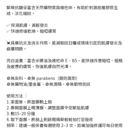
緊緻抗皺🤩富含天然礦物質與維他命，有助於刺激底層膠原生
成，淡化細紋。
✅ 保濕肌膚，減輕發炎
✅ 快速修復乾燥、暗啞膚質
💓具備抗炎及消炎作用，能減輕因日曬或環境引起的肌膚發炎及
痕癢問題。
亮白滋養：富含米糠油及維他命 E、B5，能快速改善暗啞、粗糙
及疲憊的膚質，恢復肌膚自然光澤。
🚫無染料、🚫無 parabens（類防腐劑）
🚫無礦物油/重金屬、🚫無酒精、🚫無動物測試
使用方法 ：
1. 潔面後，將面膜敷上臉
2. 撕開面膜上嘅薄膜，調整面膜令佢緊貼肌膚
3. 敷15-20 分鐘
4. 取下面膜，將臉上剩餘嘅精華輕輕拍打至吸收
頻率：建議一般保養每週使用 2–3 次，如需加強修護可每日使用