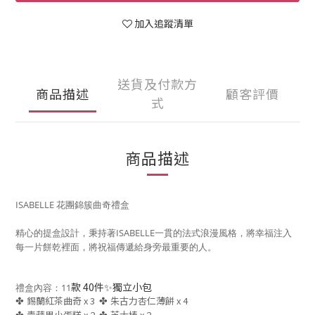
加入追蹤清單
送貨及付款方
商品描述
顧客評價
式
商品描述
ISABELLE 花團錦簇曲奇禮盒
精心的提盒設計，秉持著ISABELLE一貫的法式浪漫風格，將幸福注入
每一片餅乾裡面，將祝福傳遞給身旁最重要的人。
款 40件✨獨立小包
禮盒內容：11
✤
錫蘭紅茶曲奇 x 3
✤
朱古力杏仁薄餅 x 4
✤
青蘋果小蛋糕 x 2
✤
芝士棒 x 2