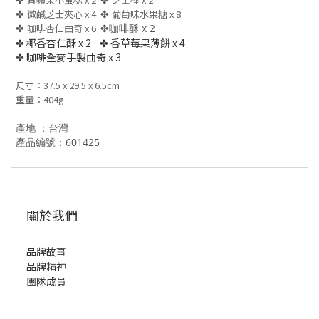
✤
微鹹芝士夾心 x 4
✤
葡萄味水果糖 x 8
✤
咖啡杏仁曲奇 x 6
✤
咖啡酥 x 2
✤ 椰香杏仁酥 x 2
✤ 香草莓果薄餅 x 4
✤ 咖啡全麥手製曲奇 x 3
尺寸：37.5 x 29.5 x 6.5cm
重量：404g
產地 ：台灣
產品編號：601425
關於我們
品牌故事
品牌精神
團隊成員