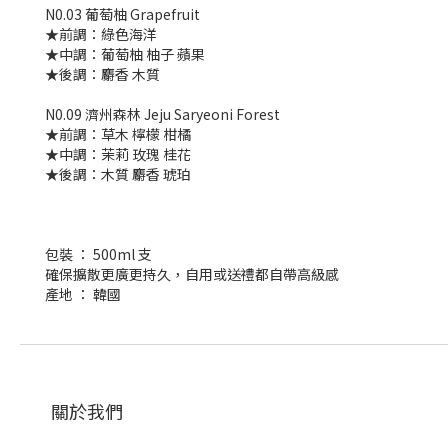
N0.03 葡萄柚 Grapefruit
★前調：綠色海洋
★中調：葡萄柚 柚子 蘋果
★後調：麝香 木質
N0.09 濟州森林 Jeju Saryeoni Forest
★前調：草木 檸檬 柑橘
★中調：茉莉 玫瑰 桂花
★後調：木質 麝香 琥珀
包裝 ： 500ml 支
確保擴散更廣更持久，自用或送禮都自帶高級感
產地 ： 韓國
關於我們