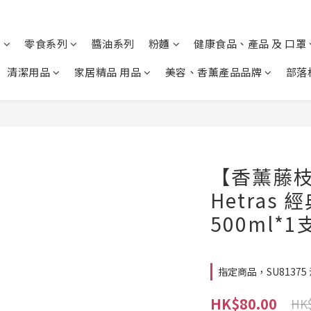
列
零食系列
醬油系列
粉麵
健康食品、產品 及 口罩
清潔用品
家居精品 用品
美容、香薰產品品牌
部落
【香薰藤枝】
Hetras
500ml*
指定商品，SU81375 
HK$80.00
HK$