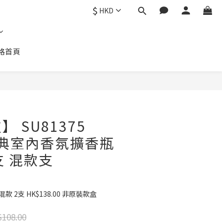
$
HKD
格首頁
立即購買
 SU81375
 經典室內香氛擴香瓶
1支 混款支
混款 2支 HK$138.00 非原裝款盒
108.00