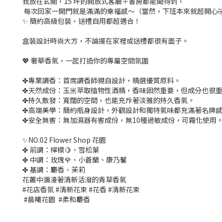
我放在玄關，15 坪的開放式客廳＋書房都能聞得到，
每次回家一開門就是滿滿的幸福感～（當然，下班本來就超開心
✨ 簡約高級包裝，送禮自用都超適合！
盒裝設計時尚大方，不論擺在家裡或送禮都很有面子。
💖 奢華香氣，一起打造你的專屬空間氛圍
✤專業調香：首席調香師親自設計，精選優質原料。
✤天然成份：玉米萃取植物性酒精，香味固然重要，但成分也很
✤持久散發：寬闊的空間，也能充斥著淡雅的持久香氣。
✤高端美學：簡約瓶身設計，外觀設計和獨特氣味都充滿著名牌
✤安全無害：無加濕器有害成份，無10種過敏成份，可霧化使用
✨NO.02 Flower Shop 花園
✤ 前調：檸檬🍋、雪松葉
✤ 中調：玫瑰🌹、小蒼蘭、康乃馨
✤ 基調：麝香、茉莉
花叢中瀰漫著清新活潑的青草香氣
#花店香氛 #清新花束 #花香 #清新花束
#晨曦花園 #柔和麝香