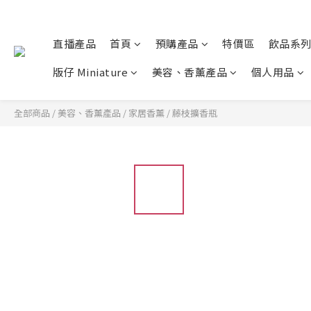
直播產品
首頁
預購產品
特價區
飲品系
版仔 Miniature
美容、香薰產品
個人用品
全部商品
/
美容、香薰產品
/
家居香薰
/
藤枝擴香瓶