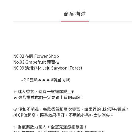
商品描述
N0.02 花園 Flower Shop
No.03 Grapefruit 葡萄柚
N0.09 濟州森林 Jeju Saryeoni Forest
#GD狂熱🔥🔥🔥 #韓星同款
✨ 迷人香氣，總有一款讓你愛上❣️
🔥 強烈推薦你們一定要跟上這個品牌！
🌿 溫和不嗆鼻，每款香氣都層次豐富，讓家裡的味道更有質感。
💰 CP值超高，擴香效果極好，不用擔心香味太快消失。
✨ 香氣擴散力驚人，全室充滿療癒氛圍！