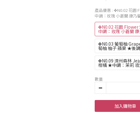
產品優惠
: ✤N0.02 花園
中調：玫瑰 小蒼蘭 康乃馨
✤N0.02 花園 Flowe
中調：玫瑰 小蒼蘭 康
✤N0.03 葡萄柚 Gra
萄柚 柚子 蘋果 ★後
✤N0.09 濟州森林 Jej
柑橘 ★中調：茉莉 玫
數量
加入購物車