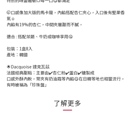
特別的味蕾體驗💥每一口😋都滿足
🤭口感像加大版的馬卡龍，內餡搭配杏仁夾心，入口後有堅果香
氣☺️
內餡有19%的杏仁，中間夾層甜而不膩，
適合 : 搭配茶類、牛奶或咖啡享用🤤
包裝：1盒8入
產地：韓國
🌟Dacquoise 達克瓦茲
法國經典甜點：主要由✔️杏仁粉✔️蛋白✔️糖製成
口感外酥內軟，常夾有奶油霜等內餡😋在日韓等地也相當流行，
有時被稱為「珍珠盤」
了解更多