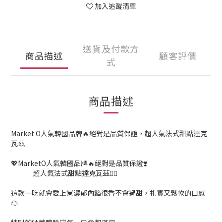
加入追蹤清單
送貨及付款方
商品描述
顧客評價
式
商品描述
Market O人氣韓國品牌🔥絕對是品質保證，超人氣法式甜點達克
瓦茲
💖MarketO人氣韓國品牌🔥絕對是品質保證❣️
超人氣法式甜點達克瓦茲👍🏻
這款一吃就會愛上💓濃郁內餡很香不會過甜，扎實又鬆軟的口感
☁