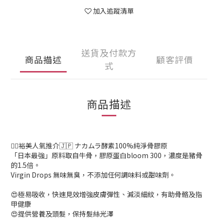
加入追蹤清單
送貨及付款方
商品描述
顧客評價
式
商品描述
👍🏼裕美人氣推介🇯🇵 ナカムラ酵素100%純淨骨膠原
「日本最強」原料取自牛骨，膠原蛋白bloom 300，濃度是豬骨
的1.5倍。
Virgin Drops 無味無臭，不添加任何調味料或甜味劑。
😍極易吸收，快速見效增強皮膚彈性、減淡細紋，有助骨骼及指
甲健康
😍提供營養及頭髮，保持髮絲光澤