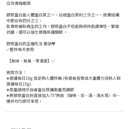
😍改善睡眠質
膠原蛋白是人體蛋白質之一，佔總蛋白質約三分之一，皮膚結構
中更佔有四分之三，
負責修補和再生的工作。膠原蛋白不但能夠保持肌膚彈性，緊致
抗皺，還可以強化骨骼保護關節 。
膠原蛋白的正確吃法 要訣🧡
✅堅持每天食用
【無味、無臭、零濁度】✅
使用方法：
➕建議每日10g 就足夠人體所需 (有健身習慣或大量體力消耗人群
建議每日15g)
➕用量請視乎自身蛋白質攝取量而調節
➕將膠原蛋白粉直接加入75°熱飲（咖啡、茶、湯、清水等）中，
攪拌均勻即可享用。