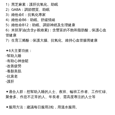
1）黑芝麻素：護肝抗氧化、助眠
2）GABA：調節體質、助眠
3）維他命E：抗氧化專家
4）維他命B6﹕助眠、舒緩情緒
5）維他命B12：助眠、調節神經及生理健康
6）米胚芽油(含含γ-榖維素)：含豐富的不飽和脂肪酸，保護心血
管健康
7）生育三烯酚：保護大腦、抗氧化、維持心血管腸胃健康
✦6大主要功效：
-幫助入睡
-有助心神放鬆
-改善疲勞
-養顏美肌
-抗衰老
-護肝
✦適合人群：想幫助入睡的人士、夜班、輪班工作者、工作忙碌、
聚會多、作息不正常的人、年長者、需高度專注的人士等
✦服用方法：建議每日服用2粒，用溫水服用。