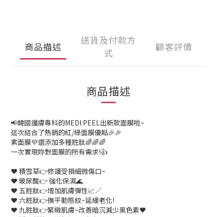
送貨及付款方
商品描述
顧客評價
式
商品描述
📢韓國護膚專科的MEDI PEEL出新款面膜啦~
這次結合了熱銷的紅/綠面膜優點🎉🎉
紫面膜💜還添加多種胜肽🌈🌈🌈
一次實現妳對面膜的所有需求!👍
❤ 積雪草👉修護受損細微傷口~
❤ 玻尿酸👉 強化保濕🌊
❤ 五胜肽👉增加肌膚彈性📈／
❤ 六胜肽👉撫平動態紋~延緩老化!
❤ 九胜肽👉緊緻肌膚~改善暗沉減少黑色素🖤