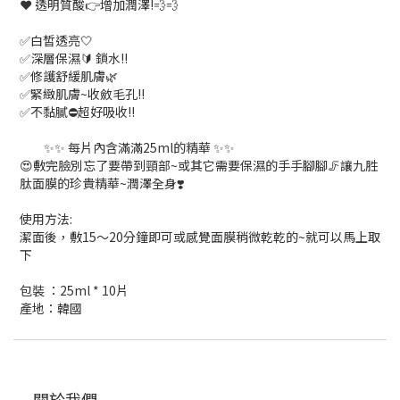
❤ 透明質酸👉增加潤澤!💨💨
✅白皙透亮🤍
✅深層保濕🔰 鎖水!!
✅修護舒緩肌膚🌿
✅緊緻肌膚~收斂毛孔!!
✅不黏膩⛔超好吸收!!
✨✨ 每片內含滿滿25ml的精華 ✨✨
😍敷完臉別忘了要帶到頸部~或其它需要保濕的手手腳腳🦵讓九胜
肽面膜的珍貴精華~潤澤全身❣️
使用方法:
潔面後，敷15～20分鐘即可或感覺面膜稍微乾乾的~就可以馬上取
下
包裝 ：25ml * 10片
產地：韓國
關於我們