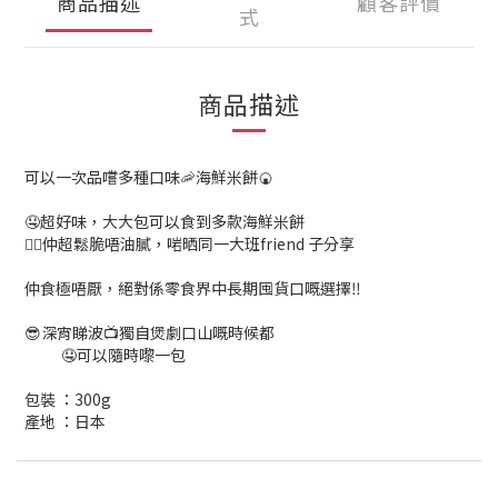
商品描述
顧客評價
式
商品描述
可以一次品嚐多種口味🦐海鮮米餅🍘
🤤超好味，大大包可以食到多款海鮮米餅
👍🏻仲超鬆脆唔油膩，啱晒同一大班friend 子分享
仲食極唔厭，絕對係零食界中長期囤貨口嘅選擇‼️
😎深宵睇波📺獨自煲劇口山嘅時候都
🤤可以隨時嚟一包
包裝 ：300g
產地 ：日本