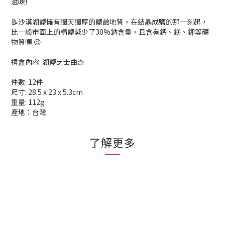
滋味!
📝沙漠湖鹽擁有獨天獨厚的鹽鹼地質，在結晶成鹽的那一刻起，
比一般市面上的精鹽減少了30%鈉含量，且含有鈣、鎂、鉀等礦
物質喔 😉
禮盒內容: 湖鹽芝士曲奇
件數: 12件
尺寸: 28.5 x 23 x 5.3cm
重量: 112g
產地：台灣
了解更多