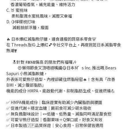
香濃葡萄香氣，補充能量、維持活力
C. 🍑 蜜桃味
柔和甜潤水蜜桃風味，減壓又幸福
D. 🍋檸檬梳打味
減輕臉部浮腫，瘦面
🔥 日本爆紅減脂熊仔糖・邊食邊瘦的罪惡系零食🐻
在 Threads及IG 上爆紅💕令社交平台上，再度掀起日系減脂零食
熱潮❣️
🔝針對 #𝐁𝐌𝐈偏高 的朋友們有福囉🎶
😍懶得節食又頂唔順嘴饞😋日本M’s Inc. 推出嘅 Bears
Sapuri 小熊減脂軟糖，
外表係可愛熊仔造型、內裡卻藏住燃脂秘密🔥！含有具「改善
BMI・減少腹部脂肪」
機能的成分 HMPA，能啟動代謝、抑制脂肪生成、促進燃燒💪
✅ HMPA機能成份｜臨床證實有助減少內臟脂肪與腰圍
✅ 促進代謝＋穩定血糖｜飯前食可減少碳水吸收
✅ 無負擔甜味設計｜🍬低糖、低熱量、減脂同時滿足甜食慾
✅ 可愛🐻熊仔造型｜香甜果味＋Q彈口感，好食又有效
✅ 日本製造🇯🇵品質保證｜安心食用、日常保健皆適用