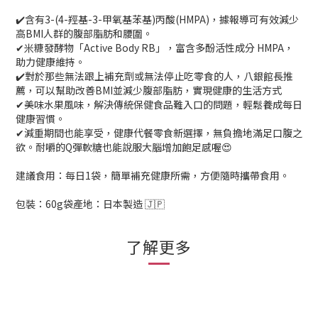
✔️含有3-(4-羥基-3-甲氧基苯基)丙酸(HMPA)，據報導可有效減少
高BMI人群的腹部脂肪和腰圍。
✔米糠發酵物「Active Body RB」，富含多酚活性成分 HMPA，
助力健康維持。
✔️對於那些無法跟上補充劑或無法停止吃零食的人，八銀館長推
薦，可以幫助改善BMI並減少腹部脂肪，實現健康的生活方式
✔美味水果風味，解決傳統保健食品難入口的問題，輕鬆養成每日
健康習慣。
✔減重期間也能享受，健康代餐零食新選擇，無負擔地滿足口腹之
欲。耐嚼的Q彈軟糖也能說服大腦增加飽足感喔😍
建議食用：每日1袋，簡單補充健康所需，方便隨時攜帶食用。
包裝：60g袋產地：日本製造 🇯🇵
了解更多