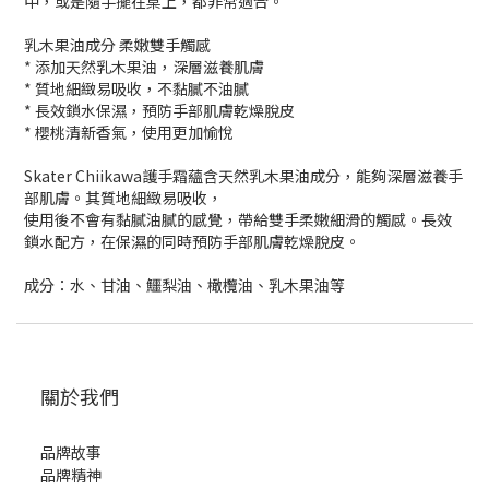
中，或是隨手擺在桌上，都非常適合。
乳木果油成分 柔嫩雙手觸感
* 添加天然乳木果油，深層滋養肌膚
* 質地細緻易吸收，不黏膩不油膩
* 長效鎖水保濕，預防手部肌膚乾燥脫皮
* 櫻桃清新香氣，使用更加愉悅
Skater Chiikawa護手霜蘊含天然乳木果油成分，能夠深層滋養手
部肌膚。其質地細緻易吸收，
使用後不會有黏膩油膩的感覺，帶給雙手柔嫩細滑的觸感。長效
鎖水配方，在保濕的同時預防手部肌膚乾燥脫皮。
成分：水、甘油、鱷梨油、橄欖油、乳木果油等
關於我們
品牌故事
品牌精神