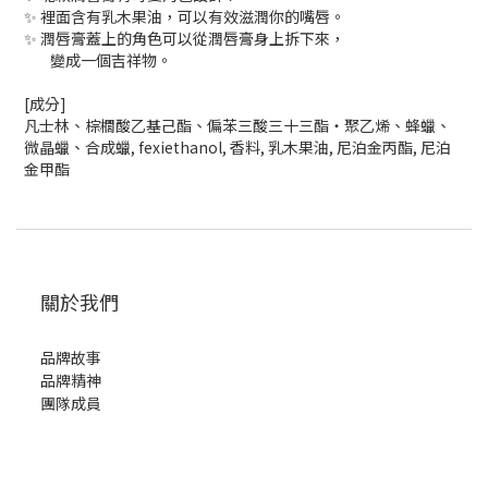
✨ 裡面含有乳木果油，可以有效滋潤你的嘴唇。
✨ 潤唇膏蓋上的角色可以從潤唇膏身上拆下來，
變成一個吉祥物。
[成分]
凡士林、棕櫚酸乙基己酯、偏苯三酸三十三酯・聚乙烯、蜂蠟、
微晶蠟、合成蠟, fexiethanol, 香料, 乳木果油, 尼泊金丙酯, 尼泊
金甲酯
關於我們
品牌故事
品牌精神
團隊成員