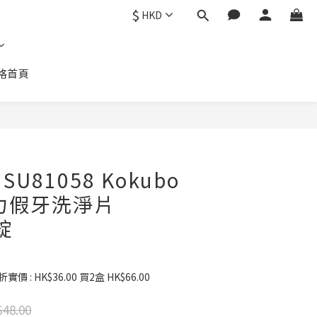
$
HKD
格首頁
立即購買
U81058 Kokubo
力假牙洗淨片
0錠
價 : HK$36.00 買2盒 HK$66.00
48.00