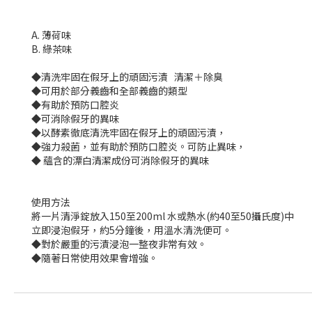
A. 薄荷味
B. 綠茶味
◆清洗牢固在假牙上的頑固污漬 清潔＋除臭
◆可用於部分義齒和全部義齒的類型
◆有助於預防口腔炎
◆可消除假牙的異味
◆以酵素徹底清洗牢固在假牙上的頑固污漬，
◆強力殺菌，並有助於預防口腔炎。可防止異味，
◆ 蘊含的漂白清潔成份可消除假牙的異味
使用方法
將一片清淨錠放入150至200ml 水或熱水(約40至50攝氏度)中
立即浸泡假牙，約5分鐘後，用溫水清洗便可。
◆對於嚴重的污漬浸泡一整夜非常有效。
◆隨著日常使用效果會增強。