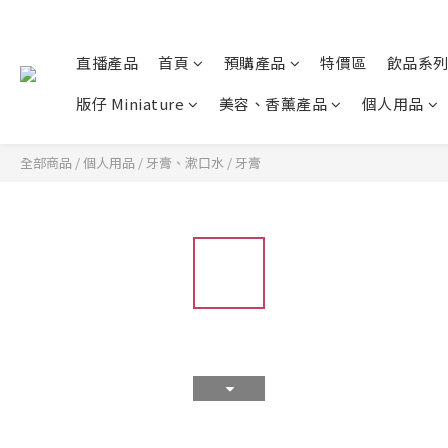
直播產品
首頁
預購產品
特價區
飲品系
版仔 Miniature
美容、香薰產品
個人用品
全部商品
/
個人用品
/
牙膏、漱口水
/
牙膏