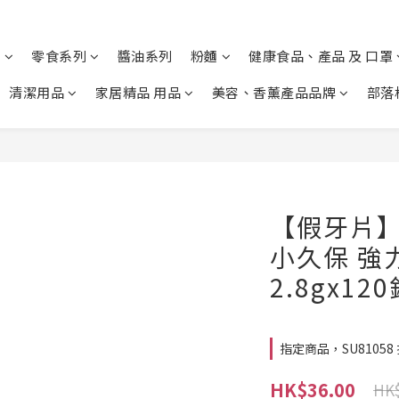
列
零食系列
醬油系列
粉麵
健康食品、產品 及 口罩
清潔用品
家居精品 用品
美容、香薰產品品牌
部落
【假牙片】S
小久保 強
2.8gx12
指定商品，SU81058 折實
HK$36.00
HK$