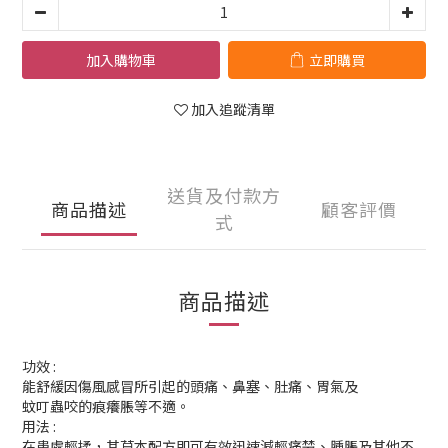
加入購物車
立即購買
加入追蹤清單
送貨及付款方
商品描述
顧客評價
式
商品描述
功效 :
能舒緩因傷風感冒所引起的頭痛、鼻塞、肚痛、胃氣及
蚊叮蟲咬的痕癢脹等不適。
用法 :
在患處輕揉，其草本配方即可有效迅速減輕痛楚、腫脹及其他不