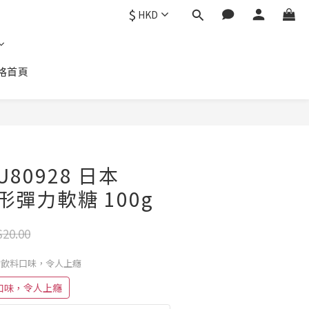
$
HKD
格首頁
立即購買
80928 日本
方形彈力軟糖 100g
20.00
經典的飲料口味，令人上癮
料口味，令人上癮