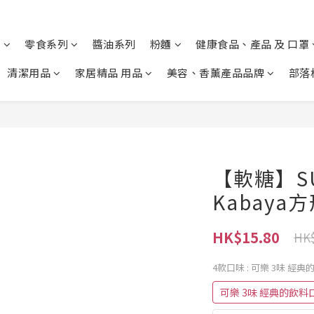
列
零食系列
醬油系列
粉麵
健康食品、產品 及 口罩
清潔用品
家居精品 用品
美容、香薰產品品牌
部落
【軟糖】SU
Kabaya
HK$15.80
HK$
4款口味
: 可樂 3味 
可樂 3味 經典的飲