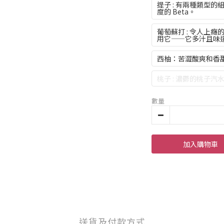
提子 : 有兩種類型的
度的 Beta。
葡萄蘇打 : 令人上
用它——它多汁且味
西柚：苦澀酸爽和香
桃子 : 濃鬱的桃子汽
數量
加入購物車
送貨及付款方式