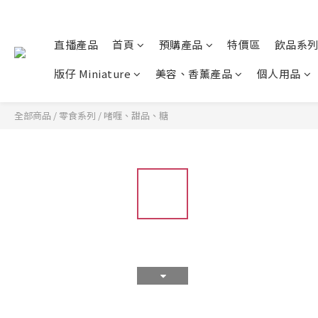
直播產品
首頁
預購產品
特價區
飲品系
版仔 Miniature
美容、香薰產品
個人用品
全部商品
/
零食系列
/
啫喱、甜品、糖