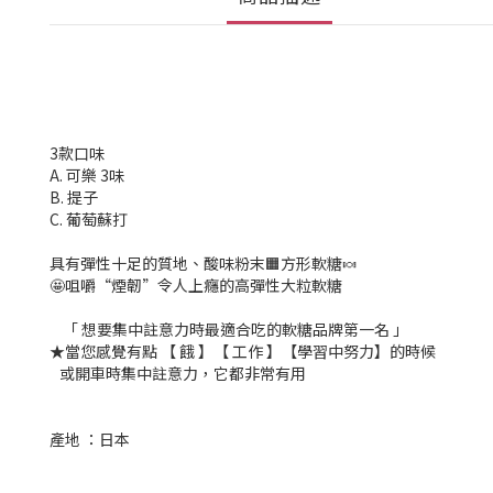
3款口味
A. 可樂 3味
B. 提子
C. 葡萄蘇打
具有彈性十足的質地、酸味粉末🟧方形軟糖🍬
🤩咀嚼“煙韌”令人上癮的高彈性大粒軟糖
「 想要集中註意力時最適合吃的軟糖品牌第一名 」
★當您感覺有點 【 餓 】【 工作 】【學習中努力】的時候
或開車時集中註意力，它都非常有用
產地 ：日本