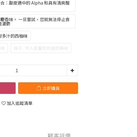
組合：甜度適中的 Alpha 和具有清爽酸
癮的麝香味。 一旦嘗試，您就無法停止食
道濃鬱
甜多汁的西柚味
水味
梅子 : 令人振奮和刺激的美味
立即購買
加入追蹤清單
顧客評價