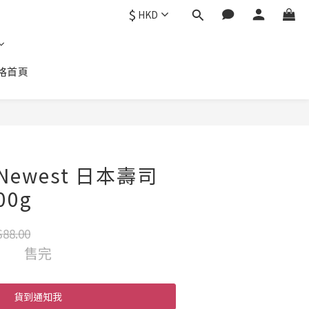
$
HKD
格首頁
 Newest 日本壽司
0g
88.00
售完
貨到通知我