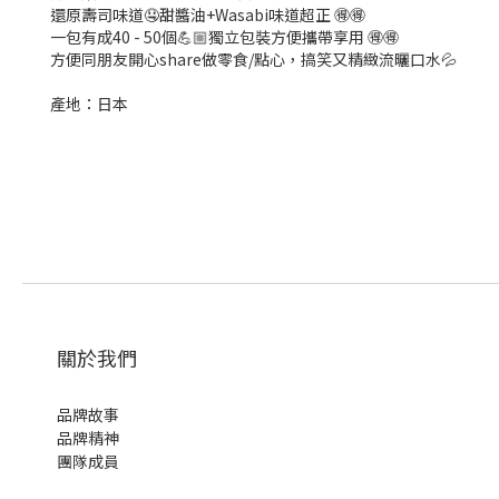
還原壽司味道🤤甜醬油+Wasabi味道超正 🉐🉐
一包有成40 - 50個💪🏼獨立包裝方便攜帶享用 🉐🉐
方便同朋友開心share做零食/點心，搞笑又精緻流曬口水💦
產地：日本
關於我們
品牌故事
品牌精神
團隊成員