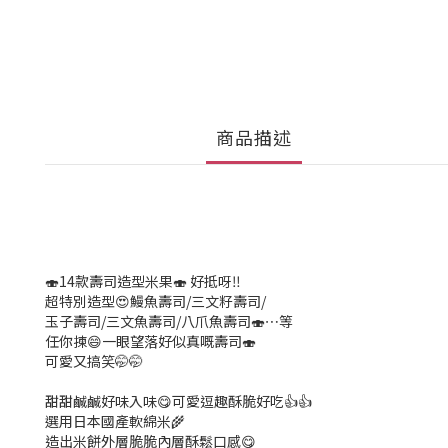
商品描述
🍣14款壽司造型米果🍣 好抵呀‼️
超特別造型😍鰻魚壽司/三文籽壽司/
玉子壽司/三文魚壽司/八爪魚壽司🍣⋯等
任你揀😄一眼望落好似真嘅壽司🍣
可愛又搞笑🤭🤭
甜甜鹹鹹好味入味😋可愛逗趣酥脆好吃👍👍
選用日本國產軟綿米🌾
造出米餅外層脆脆內層酥鬆口感😋