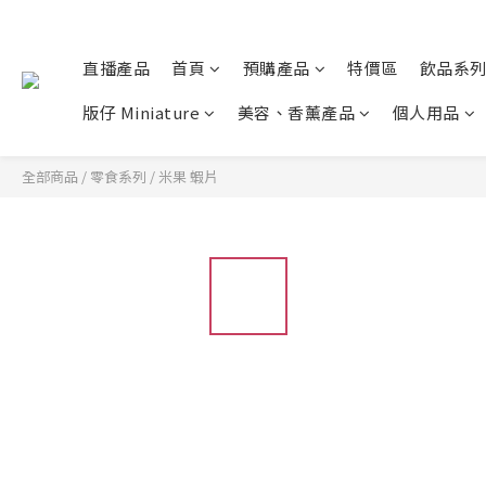
直播產品
首頁
預購產品
特價區
飲品系
版仔 Miniature
美容、香薰產品
個人用品
全部商品
/
零食系列
/
米果 蝦片