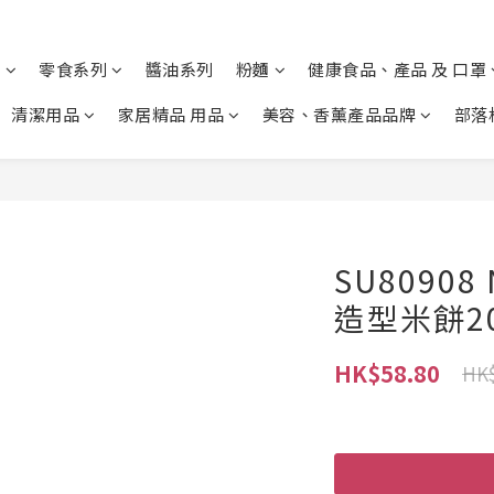
列
零食系列
醬油系列
粉麵
健康食品、產品 及 口罩
清潔用品
家居精品 用品
美容、香薰產品品牌
部落
SU80908
造型米餅20
HK$58.80
HK$