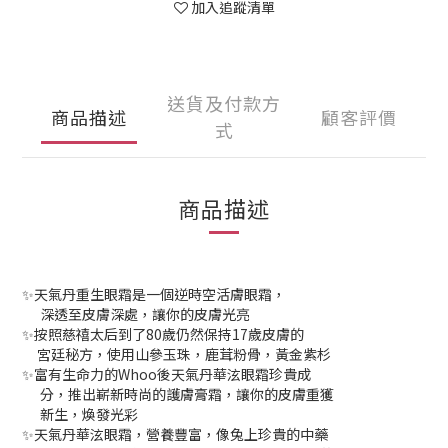
加入追蹤清單
送貨及付款方
商品描述
顧客評價
式
商品描述
✨天氣丹重生眼霜是一個逆時空活膚眼霜，
深透至皮膚深處，讓你的皮膚光亮
✨按照慈禧太后到了80歲仍然保持17歲皮膚的
宮廷秘方，使用山參玉珠，鹿茸粉骨，黃金紫杉
✨富有生命力的Whoo後天氣丹華泫眼霜珍貴成
分，推出嶄新時尚的護膚膏霜，讓你的皮膚重獲
新生，煥發光彩
✨天氣丹華泫眼霜，營養豐富，像兔上珍貴的中藥