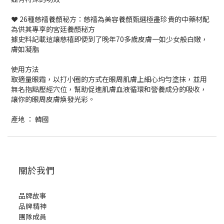
❤️ 26種慈禧養顏秘方：慈禧為美容養顏甄選極盡珍貴的中藥材配
為供其專享的宮廷養顏秘方
據史料記載這讓慈禧即便到了晚年70多歲皮膚一如少女般白嫩，
膚如凝脂
使用方法
取適量眼霜，以打小圈的方式在眼周肌膚上細心均勻塗抹，並用
無名指點壓經穴位，幫助促進肌膚血液循環和營養成分的吸收，
讓你的眼周皮膚煥發光彩。
產地 ： 韓國
關於我們
品牌故事
品牌精神
團隊成員