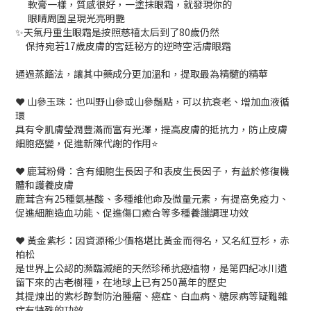
軟膏一樣，質感很好，一塗抹眼霜，就發現你的
眼睛周圍呈現光亮明艷
✨天氣丹重生眼霜是按照慈禧太后到了80歲仍然
保持宛若17歲皮膚的宮廷秘方的逆時空活膚眼霜
通過蒸餾法，讓其中藥成分更加溫和，提取最為精髓的精華
❤️ 山參玉珠：也叫野山參或山參鬚點，可以抗衰老、增加血液循
環
具有令肌膚瑩潤豐滿而富有光澤，提高皮膚的抵抗力，防止皮膚
細胞癌變，促進新陳代謝的作用⭐
❤️ 鹿茸粉骨：含有細胞生長因子和表皮生長因子，有益於修復機
體和護養皮膚
鹿茸含有25種氨基酸、多種維他命及微量元素，有提高免疫力、
促進細胞造血功能、促進傷口癒合等多種養護調理功效
❤️ 黃金紫杉：因資源稀少價格堪比黃金而得名，又名紅豆杉，赤
柏松
是世界上公認的瀕臨滅絕的天然珍稀抗癌植物，是第四紀冰川遺
留下來的古老樹種，在地球上已有250萬年的歷史
其提煉出的紫杉醇對防治腫瘤、癌症、白血病、糖尿病等疑難雜
症有特殊的功效