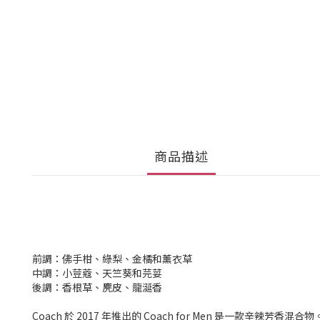
商品描述
前調：佛手柑、綠梨、金橘和薰衣草
中調：小荳蔻、天竺葵和芫荽
後調：香根草、麂皮、龍涎香
Coach 於 2017 年推出的 Coach for Men 是一款辛辣芳香混合物