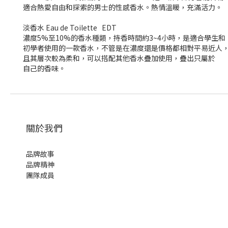
適合熱愛自由和探索的男士的性感香水。熱情溫暖，充滿活力。
淡香水 Eau de Toilette EDT
濃度5%至10%的香水種類，持香時間約3~4小時，是適合學生和
初學者使用的一款香水，不管是在濃度還是價格都相對平易近人
且其層次較為柔和，可以搭配其他香水疊加使用，疊出只屬於
自己的香味。
關於我們
品牌故事
品牌精神
團隊成員