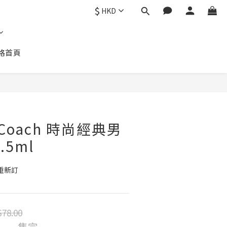
$
HKD
格首頁
 Coach 時尚經典男
.5ml
貨重新訂
78.00
售完