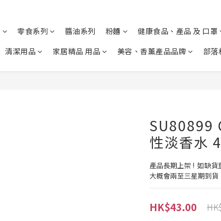
列
零食系列
醬油系列
粉麵
健康食品、產品 及 口罩
清潔用品
家居精品 用品
美容、香薰產品品牌
部落
SU80899
性淡香水 4
產品長期上架 !  如缺
大概會兩至三星期到貨
HK$43.00
HK$