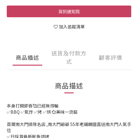
貨到通知我
加入追蹤清單
送貨及付款方
商品描述
顧客評價
式
商品描述
本身打開即食🥰已經無得輸
✅BBQ ✅氣炸 ✅烤 ✅烘 💞美味一流掂
首爾南大門排隊名店 ,南大門爺爺 55年老鋪韓國直送南大門人氣手
信
✅日採買最新魷魚烘烤