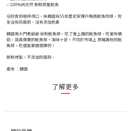
✅100%純天然 新鮮原隻魷魚
🤤好食到唔停得口，係韓國有55年歷史家傳戶曉既魷魚肉條，完
全沒有防腐劑、沒有添加色素
韓國南大門老爺爺 ㊙制魷魚條，吃了會上癮的魷魚條，吃著有嚼
勁，貨真價實的魷魚條。海味十足。不同於市場上 摻雜澱粉的魷
魚條，吃還是要選健康的！
新鮮烤製，不添加防腐劑，
產地 ：韓國
了解更多