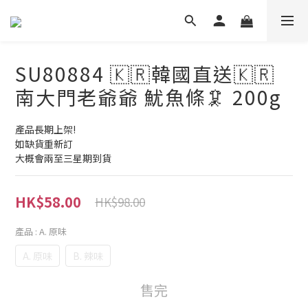
SU80884 🇰🇷韓國直送🇰🇷
南大門老爺爺 魷魚條🦑 200g
產品長期上架!
如缺貨重新訂
大概會兩至三星期到貨
HK$58.00
HK$98.00
產品
: A. 原味
A. 原味
B. 辣味
售完