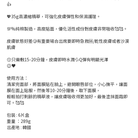
👍
💖35g高濃縮精華，可強化皮膚彈性和保濕護理。
💯%純棉製造，高度貼面，優化活性成份對皮膚非常吸收🥰🥰。
皮膚狀態好差🥲有重要場合出席要即時急救🆘/乾性皮膚或者沙漠
肌膚
😗只需敷15-20分鐘，皮膚即時水潤💦Q彈有明顯光澤
😉♥️
使用方法：
清潔完面部，將面膜貼在臉上，避開眼唇部位，小心撫平，讓面
膜在面上貼服，然後等10-20分鐘後，取下面膜，
輕輕拍打剩餘的精華液，讓皮膚吸收得更加好，最後塗抹面霜即
可。🥰🥰
包裝 : 6片盒
重量 ：289g
出產地 : 韓國