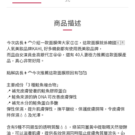
商品描述
今次店長👩‍🦰介紹一款面膜俾大家👏👏，這款面膜就係韓國🇰🇷
人氣美妝品牌KAHI, 好多韓劇都有使用既美妝品牌，
而且由女演員金高銀代言🤩🤩，還有 40人妻極力推薦這款面膜產
品，真心非常好用。
點解店長👩‍🦰今次推薦這款面膜原因有🥰🥰
主要成份「3 種鮭魚複合物」
📍 補充皮膚營養的鮭魚膠原蛋白
📍 鮭魚來源的鈉 DNA 可改善皮膚彈性
📍 補充水分的鮭魚蛋白多醣
彈性保濕，提升肌膚彈性，撫平皺紋，保護皮膚屏障，令皮膚保
持保濕💧💧及光澤。
含有9種不同類型的透明質酸💧💧，綠菜同薑黃中提取嘅天然發酵
油，可以滋養肌膚，提供長效保濕同時阻止皮膚角質層流失。👍