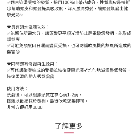
✅適合染燙受損的發質，採用100%山茶花成分，性質與皮脂接近
😘幫助頭皮和頭髮提高吸收度，深入滋潤秀髮，讓頭髮煥發出健
康光彩✨
❤️具有鎖水滋潤功效：
✅能留住所需水分，讓頭髮更平順光滑防止靜電破壞發梢，能形成
護髮膜
✅可避免頭髮因日曬而變質受損，也可防護吹風機的熱風所造成的
傷害😊
❤️同時還有修護再生效果：
✅可修護染燙造成的受損並恢復健康光澤💕均勻地滋潤整個發質，
恢復柔滑的動人秀髮🤗🤗
使用方法：
洗髮後，可以根據頭質在掌心滴1-2滴，
搓熱以後塗抹於發梢，最後吹乾頭髮即可，
非常方便好用👍🏽👍🏽
了解更多