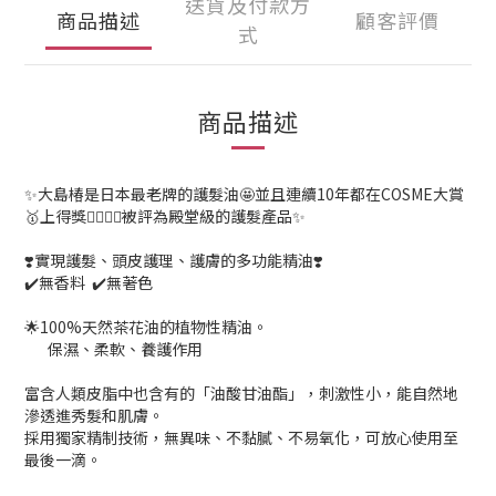
送貨及付款方
商品描述
顧客評價
式
商品描述
✨大島椿是日本最老牌的護髮油🤩並且連續10年都在COSME大賞
🥇上得獎👍🏽👍🏽被評為殿堂級的護髮產品✨
❣️實現護髮、頭皮護理、護膚的多功能精油❣️
✔️無香料 ✔️無著色
🌟100%天然茶花油的植物性精油。
保濕、柔軟、養護作用
富含人類皮脂中也含有的「油酸甘油酯」，刺激性小，能自然地
滲透進秀髮和肌膚。
採用獨家精制技術，無異味、不黏膩、不易氧化，可放心使用至
最後一滴。