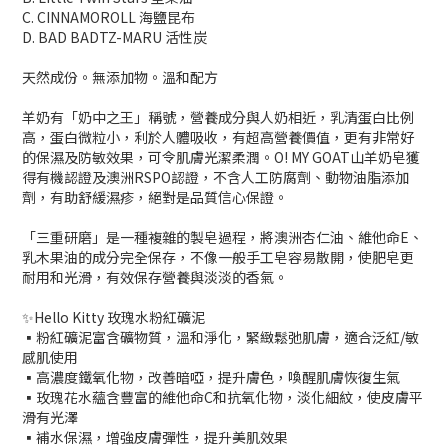
C. CINNAMOROLL 海鹽昆布
D. BAD BADTZ-MARU 活性炭
天然成份。無添加物。溫和配方
羊奶有「奶中之王」稱號，營養成分與人奶相近，乳清蛋白比例
高，蛋白微粒小，利於人體吸收，有超高營養價值，更有非常好
的保濕及防敏效果，可令肌膚光潔柔潤。O! MY GOAT山羊奶皂獲
得有機認證及澳洲RSPO認證，不含人工防腐劑、動物油脂添加
劑，有助舒緩濕疹，絕對是品質信心保證。
「三重研磨」是一種複雜的製皂過程，將澳洲杏仁油、維他命E、
乳木果油的成分完全保存，不像一般手工皂容易散開，使肥皂更
耐用和光滑，有效保存營養與淡淡的香氣。
✨Hello Kitty 玫瑰水粉紅礦泥
▪️粉紅礦泥富含礦物質，溫和淨化，緊緻鬆弛肌膚，適合泛紅/敏
感肌使用
▪️高濃度鐵氧化物，改善暗啞，提升膚色，喚醒肌膚恢復生氣
▪️玫瑰花水蘊含豐富的維他命C和抗氧化物，淡化細紋，使皮膚平
滑有光澤
▪️補水保濕，增強皮膚彈性，提升美肌效果