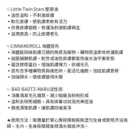
✨Little Twin Stars 堅果油
▪️油性温和，不刺激皮膚
▪️軟化皮膚，使肌膚柔軟有活力
▪️改善皮膚粗糙，修護及刺激肌膚再生
▪️滋潤度高，防止皮膚老化
✨CINNAMOROLL 海鹽昆布
▪️海鹽能除掉肌膚沉積的角質及廢物，礦物質溫柔地修護肌膚
▪️殺菌鎮靜肌膚，乾性或油性皮膚都能恢復水油平衡狀態
▪️蘊含膠原蛋白，增強肌膚彈力，收細毛孔
▪️昆布含多種礦物質與維他命，能活化細胞，加促肌膚更新
▪️加強鎖水，使皮膚變得水嫩
✨ BAD BADTZ-MARU活性炭
▪️深層清潔毛孔雜質，減少暗瘡及粉剌形成
▪️溫和去除死細胞，具有排毒功效及完美控油
▪️徹底清理肌膚，讓肌膚回復潔淨
🐐使用方法：取適量於掌心像按摩般輕輕塗勻全身或使用沐浴海
綿、毛巾，全身按摩搓後用清水徹底沖洗。