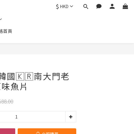
$
HKD
格首頁
立即購買
1 韓國🇰🇷南大門老
原味魚片
88.00