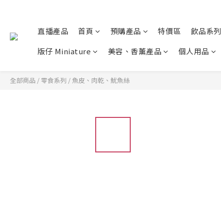
直播產品
首頁
預購產品
特價區
飲品系
版仔 Miniature
美容、香薰產品
個人用品
全部商品
/
零食系列
/
魚皮、肉乾、魷魚絲