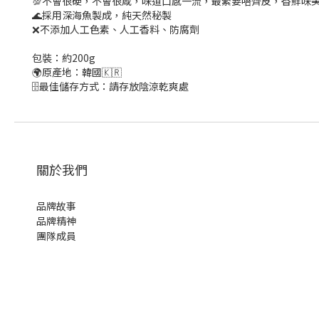
💯不會很硬，不會很咸，味道口感一流，最緊要唔齊皮，香鮮味
🌊採用深海魚製成，純天然秘製
❌不添加人工色素、人工香料、防腐劑
包裝：約200g
🌍原產地：韓國🇰🇷
🗄最佳儲存方式：請存放陰涼乾爽處
關於我們
品牌故事
品牌精神
團隊成員