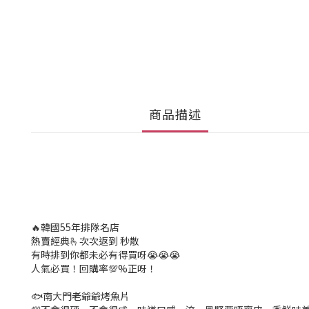
商品描述
🔥韓國55年排隊名店
熱賣經典🫰次次返到 秒散
有時排到你都未必有得買呀😭😭😭
人氣必買！回購率💯%正呀！
🐟南大門老爺爺烤魚片