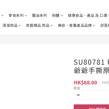
列
零食系列
醬油系列
粉麵
健康食品、產品 及 口罩
清潔用品
家居精品 用品
美容、香薰產品品牌
部落
SU8078
爺爺手撕
HK$68.00
HK$
數量