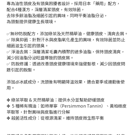
專為油性頭皮及有頭臭困擾者設計，採用日本「藥用」配方，
配合4種漢方，深層清潔頭皮，有效除菌，
去除多餘油脂及細菌引起的異味，同時平衡油脂分泌，
為頭髮提供健康生長環境。
✅無矽防脫配方，添加綠茶及天然精華油，健康頭皮、清爽去屑。
✅ 除臭抑菌：針對汗水與皮脂氧化產生的異味，有效除菌並防止
細菌滋生引起的頭臭。
✅ 淨油去屑：深層清潔毛囊內積聚的過多油脂，保持頭皮清爽，
減少因油脂分泌旺盛導致的頭皮屑。
✅ 防脫修護：透過改善頭皮健康環境來強健髮根，減少因頭皮問
題引起的脫髮。
添加🧊冰感成分，洗頭後有明顯降溫效果，適合夏季或運動後使
用。
✤ 綠茶萃取 & 天然精華油：提供水分並幫助舒緩頭皮
✤ 5 種稀有精油：如柿單寧（Persimmon Tannin）、黃柏樹皮
萃取等，針對異味與皮脂進行分解
✤ 殺菌活性成分：從根源清潔，維持頭皮微生態平衡