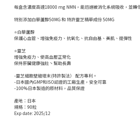
每盒含濃度高達18000 mg NMN，能迅速被消化系統吸收，並
特別添加白藜蘆醇50MG 和 特許靈芝精華成份 50MG
⭐️白藜蘆醇
保護心血管、增強免疫力、抗氧化、抗自由基、美肌、提彈性
⭐️靈芝
增強免疫力、使高血壓正常化
保持肝臟健康強壯丶幫助長壽
-靈芝細胞壁破壞末(特許製法） 配方專利。
-日本國內GMP和ISO認證的工廠生產，安全可靠
-100%日本製造的原材料，品質保證
產地：日本
規格：90粒
Exp date: 2025/12