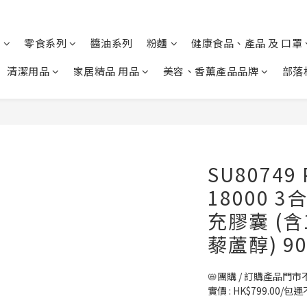
列
零食系列
醬油系列
粉麵
健康食品、產品 及 口罩
清潔用品
家居精品 用品
美容、香薰產品品牌
部落
SU80749 
18000 
充膠囊 (
藜蘆醇) 9
📛團購 / 訂購產品門市
實價 : HK$799.00/