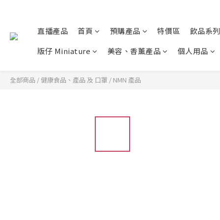
直播產品
首頁
預購產品
特價區
飲品系
版仔 Miniature
美容、香薰產品
個人用品
全部商品
/
健康食品、產品 及 口罩
/
NMN 產品