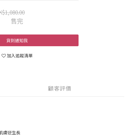
K$1,080.00
售完
貨到通知我
加入追蹤清單
顧客評價
紋肌膚逆生長