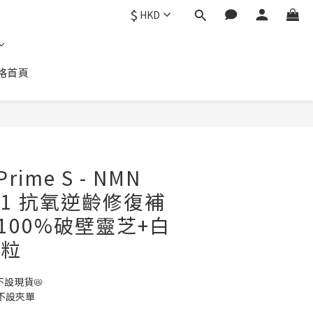
$
HKD
格首頁
Prime S - NMN
3合1 抗氧逆齡修復補
含100%破壁靈芝+白
0粒
不設現貨📛
包運不設夾單