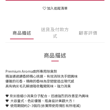
加入追蹤清單
送貨及付款方
商品描述
顧客評價
式
商品描述
Premium Aroma廁所專用除臭劑
精油通過調香師精心挑選，有效消除洗手間異味
優雅的花香，精緻的香味為空間營造出現代感
具有納米毛孔瞬速吸收難聞氣味，強力消臭
♥ 奈米極細小消臭分子配合，迅速強烈的改善室內異味
♥ 大容量式、色彩優雅、瓶身設計美觀大方！
♥ 使用期間約2~3個月(依實際使用情形有所增減)