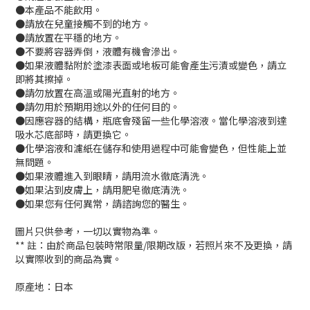
●本產品不能飲用。
●請放在兒童接觸不到的地方。
●請放置在平穩的地方。
●不要將容器弄倒，液體有機會滲出。
●如果液體黏附於塗漆表面或地板可能會產生污漬或變色，請立
即將其擦掉。
●請勿放置在高溫或陽光直射的地方。
●請勿用於預期用途以外的任何目的。
●因應容器的結構，瓶底會殘留一些化學溶液。當化學溶液到達
吸水芯底部時，請更換它。
●化學溶液和濾紙在儲存和使用過程中可能會變色，但性能上並
無問題。
●如果液體進入到眼睛，請用流水徹底清洗。
●如果沾到皮膚上，請用肥皂徹底清洗。
●如果您有任何異常，請諮詢您的醫生。
圖片只供參考，一切以實物為準。
** 註：由於商品包裝時常限量/限期改版，若照片來不及更換，請
以實際收到的商品為實。
原產地：日本