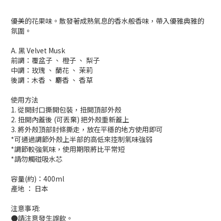
優美的花果味。散發著成熟氣息的香水般香味，帶入優雅典雅的
氛圍。
A. 黑 Velvet Musk
前調：覆盆子 、 橙子 、 梨子
中調：玫瑰 、 蘭花 、 茉莉
後調：木香 、 麝香 、 香草
使用方法
1. 從開封口撕開包裝，扭開頂部外殼
2. 扭開內蓋後 (可丟棄) 把外殼重新蓋上
3. 將外殼頂部封條撕走，放在平穩的地方使用即可
*可通過調節外殼上半部的高低來控制氣味強弱
*調節較強氣味，使用期限將比平常短
*請勿觸碰吸水芯
容量(約)：400ml
產地 ： 日本
注意事項:
●請注意發生誤飲。