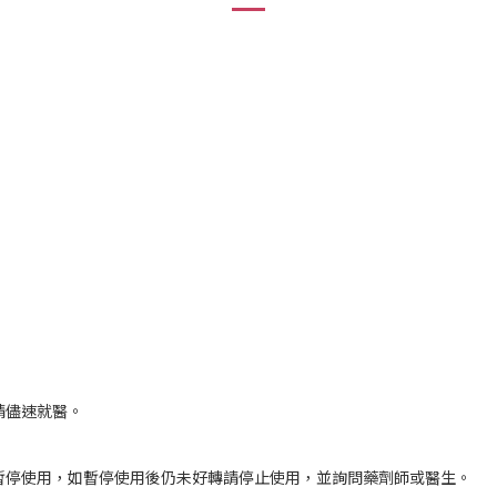
請儘速就醫。
請暫停使用，如暫停使用後仍未好轉請停止使用，並詢問藥劑師或醫生。