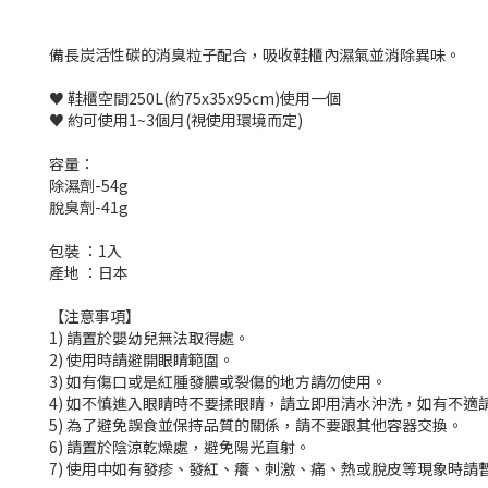
備長炭活性碳的消臭粒子配合，吸收鞋櫃內濕氣並消除異味。
♥️ 鞋櫃空間250L(約75x35x95cm)使用一個
♥️ 約可使用1~3個月(視使用環境而定)
容量：
除濕劑-54g
脫臭劑-41g
包裝 ：1入
產地 ：日本
【注意事項】
1) 請置於嬰幼兒無法取得處。
2) 使用時請避開眼睛範圍。
3) 如有傷口或是紅腫發膿或裂傷的地方請勿使用。
4) 如不慎進入眼睛時不要揉眼睛，請立即用清水沖洗，如有不適
5) 為了避免誤食並保持品質的關係，請不要跟其他容器交換。
6) 請置於陰涼乾燥處，避免陽光直射。
7) 使用中如有發疹、發紅、癢、刺激、痛、熱或脫皮等現象時