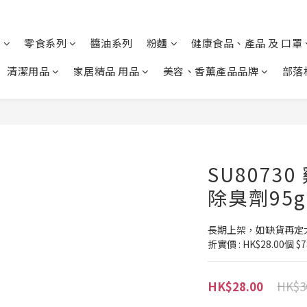
列
零食系列
醬油系列
粉麵
健康食品、產品 及 口罩
清潔用品
家居精品 用品
美容、香薰產品品牌
部落
SU8073
除臭劑95g
長期上架，如缺貨再定大
折實價 : HK$28.00個 $7
HK$3
HK$28.00