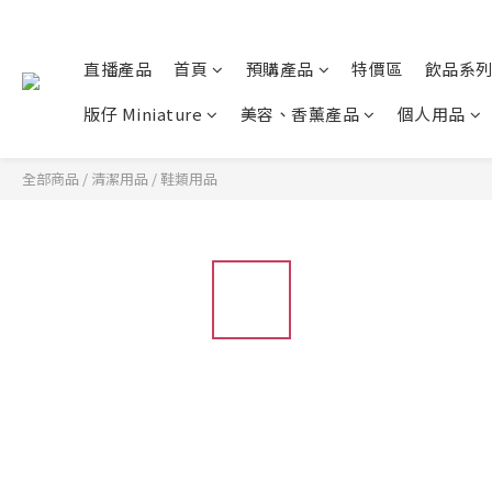
直播產品
首頁
預購產品
特價區
飲品系
版仔 Miniature
美容、香薰產品
個人用品
全部商品
/
清潔用品
/
鞋類用品