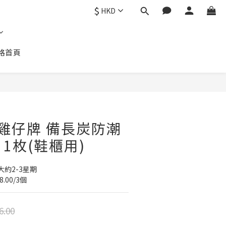
$
HKD
格首頁
0 雞仔牌 備長炭防潮
 1枚(鞋櫃用)
約2-3星期
8.00/3個
6.00