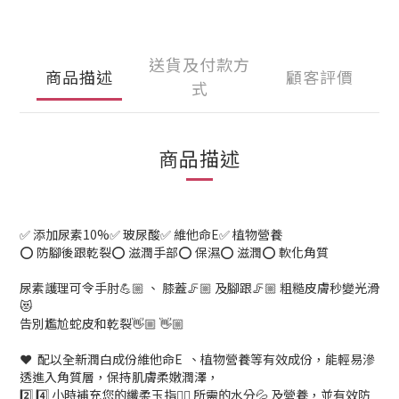
送貨及付款方
商品描述
顧客評價
式
商品描述
✅ 添加尿素10%✅ 玻尿酸✅ 維他命E✅ 植物營養
⭕ 防腳後跟乾裂⭕ 滋潤手部⭕ 保濕⭕ 滋潤⭕ 軟化角質
尿素護理可令手肘💪🏼 、 膝蓋🦵🏼 及腳跟🦵🏼 粗糙皮膚秒變光滑
😻
告別尷尬蛇皮和乾裂👋🏼 👋🏼
❤️ 配以全新潤白成份維他命E 、植物營養等有效成份，能輕易滲
透進入角質層，保持肌膚柔嫩潤澤，
2️⃣ 4️⃣ 小時補充您的纖柔玉指🖐🏼 所需的水分💦 及營養，並有效防