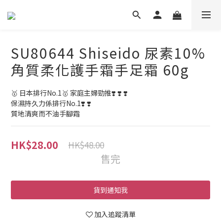
SU80644 Shiseido 尿素10%
角質柔化護手霜手足霜 60g
🥇 日本排行No.1🥇 家庭主婦勁推❣️ ❣️ ❣️ 
保濕持久力係排行No.1❣️ ❣️ 
質地清爽而不油手腳霜
HK$28.00
HK$48.00
售完
貨到通知我
加入追蹤清單