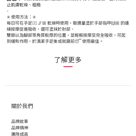
止肌膚乾燥、粗糙
-
✳️ 使用方法：✳️
每日可在手足🖐🏼 🦵🏼 乾燥時使用，取適量塗於手部指甲🙌🏼 的邊
緣按摩促進吸收，還可塗抹於肘部、
雙膝以及腳部等角質較厚的位置，並輕輕按摩至完全吸收，可起
到緩和作用，於清潔手足後或就寢前😴 使用最佳。
了解更多
關於我們
品牌故事
品牌精神
團隊成員