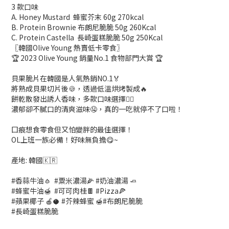
3 款口味
A. Honey Mustard 蜂蜜芥末 60g 270kcal
B. Protein Brownie 布朗尼脆脆 50g 260Kcal
C. Protein Castella 長崎蛋糕脆脆 50g 250Kcal
〖韓國Olive Young 熱賣低卡零食〗
🏆 2023 Olive Young 銷量No.1 食物部門大賞 🏆
貝果脆片在韓國是人氣熱銷NO.1🏅
將熟成貝果切片後🍪，透過低溫烘烤製成🔥
餅乾散發出誘人香味，多款口味選擇👍🏻
濃郁卻不膩口的清爽滋味🤤，真的一吃就停不了口啦！
囗痕想食零食但又怕變胖的最佳選擇！
OL上班一族必備！好味無負擔😋~
產地: 韓國🇰🇷
#香蒜牛油🧄 #粟米濃湯🌽 #奶油濃湯 🧈
#蜂蜜牛油🍯 #可可肉桂🍫 #Pizza🍕
#蘋果椰子 🍎🥥 #芥辣蜂蜜 🍯#布朗尼脆脆
#長崎蛋糕脆脆