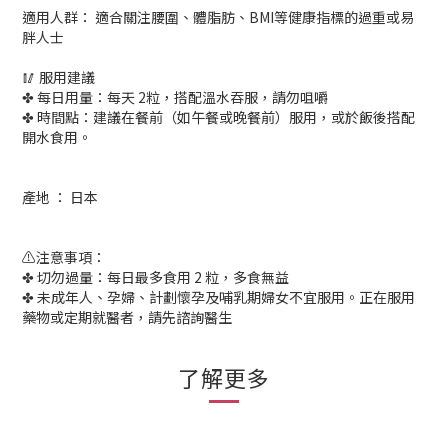
適用人群： 適合關注腰圍、體脂肪、BMI等健康指標的過重或易
胖人士
🥢 服用建議
✤ 每日用量：每天 2粒，搭配溫水吞服，請勿咀嚼
✤ 時間點：建議在餐前（如午餐或晚餐前）服用，或於飯後搭配
開水食用。
產地 ： 日本
⚠️注意事項：
✤ 切勿過量：每日最多食用 2 粒，多食無益
✤ 未成年人、孕婦、計劃懷孕及哺乳期婦女不宜服用。正在服用
藥物或定期就醫者，請先諮詢醫生
了解更多