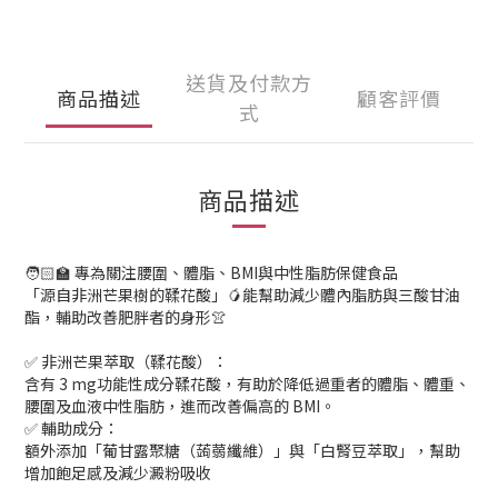
送貨及付款方
商品描述
顧客評價
式
商品描述
🧑🏻‍🏫 專為關注腰圍、體脂、BMI與中性脂肪保健食品
「源自非洲芒果樹的鞣花酸」🥭能幫助減少體內脂肪與三酸甘油
酯，輔助改善肥胖者的身形👚
✅ 非洲芒果萃取（鞣花酸）：
含有 3 mg功能性成分鞣花酸，有助於降低過重者的體脂、體重、
腰圍及血液中性脂肪，進而改善偏高的 BMI。
✅ 輔助成分：
額外添加「葡甘露聚糖（蒟蒻纖維）」與「白腎豆萃取」，幫助
增加飽足感及減少澱粉吸收