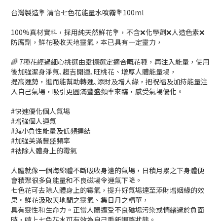
台灣製造💐 清怡七色花能量水噴霧💐100ml
100%真材實料，採用純天然鮮花💐，不含❌化學劑❌人造色素❌
防腐劑，鮮花吸收天地靈氣，本已具有一定靈力，
🌈 7種花經過細心挑選由靈擺選定適合嘅花種，再注入能量，使用
後加強潔身淨氣､趨吉開運､旺桃花、增厚人體能量場，
提高運勢，進而能幫助轉運､添財及增人緣，把祝福及加持能量注
入自己氣場，吸引更圓滿豐盛頻率來臨，感受氣場優化。
#快速優化個人氣場
#增強個人運氣
#減小負性能量及低頻連結
#加強美滿豐盛頻率
#祛除人體身上的霉氣
人體就像一個海綿體不斷吸收身邊的氣場，日積月累之下身體便
會積聚很多負能量和不良磁場令運氣下降。
七色花可去除人體身上的霉氣，提升好氣場達至添財增姻緣的效
果。鮮花汲取天地間之靈氣、集日月之精華，
具有靈性和生命力。正當人體遭受不良磁場污染或情緒過於負面
時，噴上七色花水可有效為自己重新調整狀態。