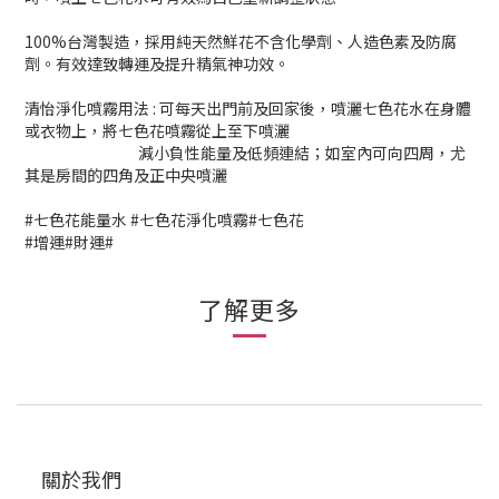
100%台灣製造，採用純天然鮮花不含化學劑、人造色素及防腐
劑。有效達致轉運及提升精氣神功效。
清怡淨化噴霧用法 : 可每天出門前及回家後，噴灑七色花水在身體
或衣物上，將七色花噴霧從上至下噴灑
減小負性能量及低頻連結；如室內可向四周，尤
其是房間的四角及正中央噴灑
#七色花能量水 #七色花淨化噴霧#七色花
#增運#財運#
了解更多
關於我們